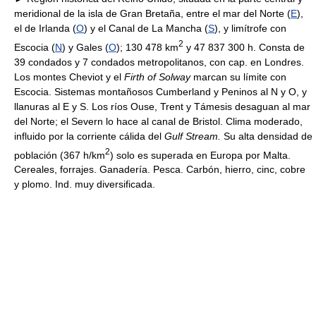
meridional de la isla de Gran Bretaña, entre el mar del Norte (
E
),
el de Irlanda (
O
) y el Canal de La Mancha (
S
), y limítrofe con
2
Escocia (
N
) y Gales (
O
); 130 478 km
y 47 837 300 h. Consta de
39 condados y 7 condados metropolitanos, con cap. en Londres.
Los montes Cheviot y el
Firth of Solway
marcan su límite con
Escocia. Sistemas montañosos Cumberland y Peninos al N y O, y
llanuras al E y S. Los ríos Ouse, Trent y Támesis desaguan al mar
del Norte; el Severn lo hace al canal de Bristol. Clima moderado,
influido por la corriente cálida del
Gulf Stream.
Su alta densidad de
2
población (367 h/km
) solo es superada en Europa por Malta.
Cereales, forrajes. Ganadería. Pesca. Carbón, hierro, cinc, cobre
y plomo. Ind. muy diversificada.