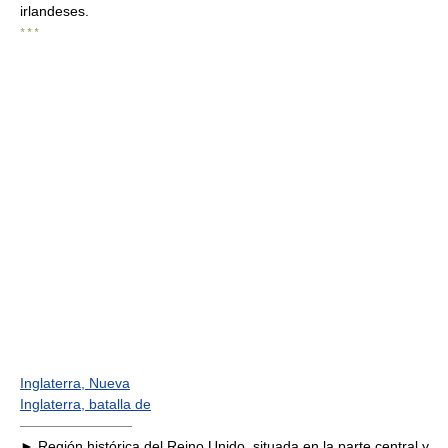
irlandeses.
* * *
Inglaterra, Nueva
Inglaterra, batalla de
————————
► Región histórica del Reino Unido, situada en la parte central y