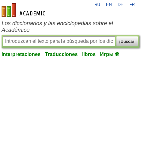
RU
EN
DE
FR
es-academic.com
Los diccionarios y las enciclopedias sobre el
Académico
¡Buscar!
interpretaciones
Traducciones
libros
Игры ⚽