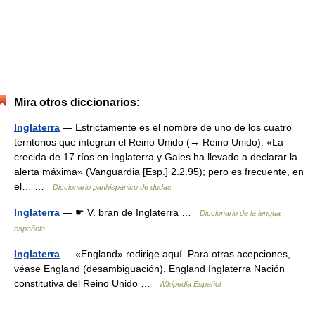
Mira otros diccionarios:
Inglaterra
— Estrictamente es el nombre de uno de los cuatro
territorios que integran el Reino Unido (→ Reino Unido): «La
crecida de 17 ríos en Inglaterra y Gales ha llevado a declarar la
alerta máxima» (Vanguardia [Esp.] 2.2.95); pero es frecuente, en
el… …
Diccionario panhispánico de dudas
Inglaterra
— ☛ V. bran de Inglaterra …
Diccionario de la lengua
española
Inglaterra
— «England» redirige aquí. Para otras acepciones,
véase England (desambiguación). England Inglaterra Nación
constitutiva del Reino Unido …
Wikipedia Español