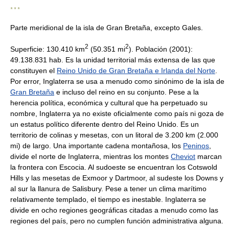
* * *
Parte meridional de la isla de Gran Bretaña, excepto Gales.
2
2
Superficie: 130.410 km
(50.351 mi
). Población (2001):
49.138.831 hab. Es la unidad territorial más extensa de las que
constituyen el
Reino Unido de Gran Bretaña e Irlanda del Norte
.
Por error, Inglaterra se usa a menudo como sinónimo de la isla de
Gran Bretaña
e incluso del reino en su conjunto. Pese a la
herencia política, económica y cultural que ha perpetuado su
nombre, Inglaterra ya no existe oficialmente como país ni goza de
un estatus político diferente dentro del Reino Unido. Es un
territorio de colinas y mesetas, con un litoral de 3.200 km (2.000
mi) de largo. Una importante cadena montañosa, los
Peninos
,
divide el norte de Inglaterra, mientras los montes
Cheviot
marcan
la frontera con Escocia. Al sudoeste se encuentran los Cotswold
Hills y las mesetas de Exmoor y Dartmoor, al sudeste los Downs y
al sur la llanura de Salisbury. Pese a tener un clima marítimo
relativamente templado, el tiempo es inestable. Inglaterra se
divide en ocho regiones geográficas citadas a menudo como las
regiones del país, pero no cumplen función administrativa alguna.