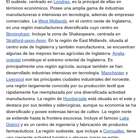
El sudeste, centrado en
Londres
, es la principal de ellas en
términos económicos. Posee una amplia gama de industrias
manufactureras e intensivas en tecnología, además de empresas
comerciales. La
West Midlands
, en el centro oeste de Inglaterra,
es una región manufacturera diversificada cuyo centro es
Birmingham
. Incluye la zona de Shakespeare, centrada en
Stratford-upon-Avon
. En la región de East Midlands, situada al
centro este de Inglaterra y también manufacturera, se encuentran
algunas de las mejores tierras agrícolas de Inglaterra.
Anglia
oriental
constituye el extremo oriental de Inglaterra. Es
principalmente una región agrícola, aunque también se han
desarrollado industrias intensivas en tecnología.
Manchester
y
Liverpool
son las principales ciudades industriales del noroeste,
una región largamente conocida por su producción textil que
rápidamente fue reemplazada por una diversificada actividad
manufacturera. La región de
Humberside
está situada en el este y
destaca por sus textiles y siderúrgicas, aunque su economía se ha
diversificado y posee extensas tierras de cultivo. La región norte
se extiende hasta la frontera escocesa. Incluye el famoso
Lake
District
y es un centro de ingeniería y fabricación de productos
farmacéuticos. La región sudoeste, que incluye a
Cornualles
, tiene
una creciente actividad turística y algunas zonas se están